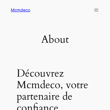
Aller
Mcmdeco
au
contenu
About
Découvrez
Mcmdeco, votre
partenaire de
confiance